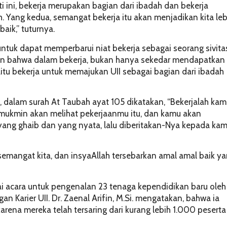
ini, bekerja merupakan bagian dari ibadah dan bekerja
 Yang kedua, semangat bekerja itu akan menjadikan kita leb
baik,” tuturnya.
untuk dapat memperbarui niat bekerja sebagai seorang sivita
an bahwa dalam bekerja, bukan hanya sekedar mendapatkan
yaitu bekerja untuk memajukan UII sebagai bagian dari ibadah
 dalam surah At Taubah ayat 105 dikatakan,
“Bekerjalah kam
 mukmin akan melihat pekerjaanmu itu, dan kamu akan
ang ghaib dan yang nyata, lalu diberitakan-Nya kepada ka
semangat kita, dan insyaAllah tersebarkan amal amal baik y
agai acara untuk pengenalan 23 tenaga kependidikan baru oleh
Karier UII. Dr. Zaenal Arifin, M.Si. mengatakan, bahwa ia
rena mereka telah tersaring dari kurang lebih 1.000 peserta