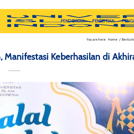
PENDIDIKAN
PENELITIAN
PENG
You are here:
Home
/
Berita 
 Manifestasi Keberhasilan di Akhir