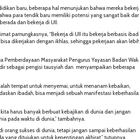
ndidikan baru, beberapa hal menunjukan bahwa mereka bekerj
ahwa para tendik baru memiliki potensi yang sangat baik da
berada dan bekerja di UII.
imat pamungkasnya, “Bekerja di UII itu bekerja berbasis ibad
 bisa dikerjakan dengan ikhlas, sehingga pekerjaan akan lebi
eh Ketua Pemberdayaan Masyarakat Pengurus Yayasan Badan Wak
hadir sebagai pengisi tausyiah dan menyampaikan beberapa
dalah tempat untuk menyemai, untuk menanam kebaikan,
daskan ibadah, bisa menjadi sebuah manifestasi keberhasila
kita harus banyak berbuat kebajikan di dunia dan jangan
unia pada waktu di dunia,” tambahnya.
di orang sukses di dunia, tetapi jangan sampai keberhasilan
 yang ditujukan untuk kepentingan akhirat,” tutupnya.