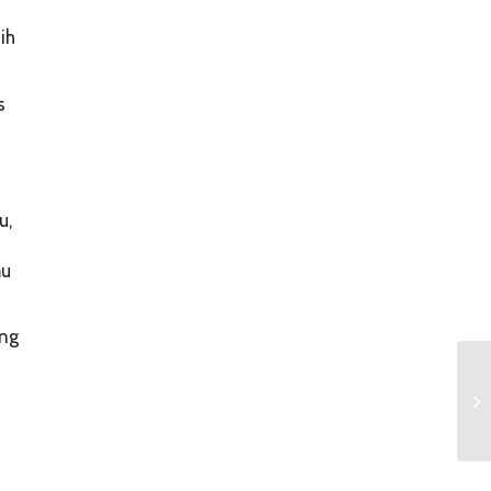
ih
s
u,
mu
ang