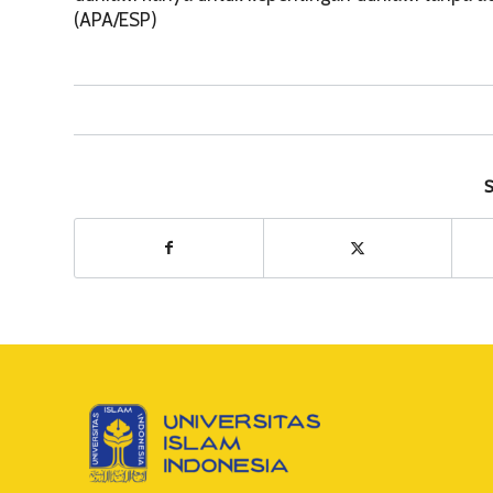
(APA/ESP)
S