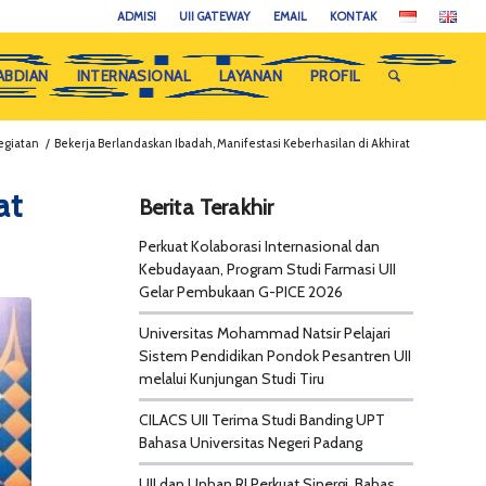
ADMISI
UII GATEWAY
EMAIL
KONTAK
ABDIAN
INTERNASIONAL
LAYANAN
PROFIL
Kegiatan
/
Bekerja Berlandaskan Ibadah, Manifestasi Keberhasilan di Akhirat
at
Berita Terakhir
Perkuat Kolaborasi Internasional dan
Kebudayaan, Program Studi Farmasi UII
Gelar Pembukaan G-PICE 2026
Universitas Mohammad Natsir Pelajari
Sistem Pendidikan Pondok Pesantren UII
melalui Kunjungan Studi Tiru
CILACS UII Terima Studi Banding UPT
Bahasa Universitas Negeri Padang
UII dan Unhan RI Perkuat Sinergi, Bahas