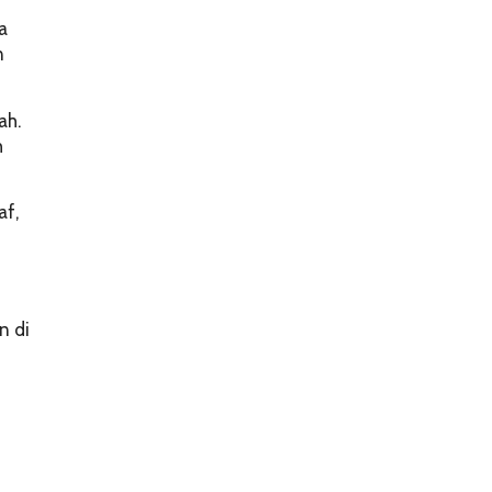
a
n
ah.
h
af,
n di