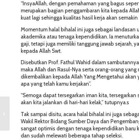
“InsyaAllah, dengan pemahaman yang bagus seperti 
merupakan bagian penggambaran kita kepada Allah.
kuat lagi sehingga kualitas hasil kerja akan semakin 
Momentum halal bihalal ini juga sebagai landasan 
akademika atau tenaga kependidikan. Ia menuturk
gaji, tetapi juga memiliki tanggung jawab sejarah, 
kepada Allah Swt.
Disebutkan Prof. Fathul Wahid dalam sambutannya,
maka Allah dan Rasul-Nya serta orang-orang yang
dikembalikan kepada Allah Yang Mengetahui akan y
apa yang telah kamu kerjakan”.
“Semoga dapat tersegarkan iman kita, tersegarkan 
akan kita jalankan di hari-hari kelak,” tutupnya.s
Prof. Yandi Syukri Ingin
Perkuat Mutu
Tak sampai disitu, acara halal bihalal ini juga seb
Pendidikan Tinggi
Wakil Rektor Bidang Sumber Daya dan Pengembangan 
Farmasi di Indonesi...
sangat optimis dengan tenaga kependidikan baru ka
dan sudah melewati beberapa tahap seleksi.