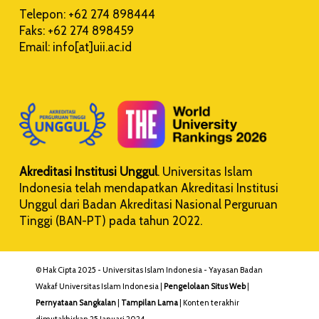
Telepon: +62 274 898444
Faks: +62 274 898459
Email: info[at]uii.ac.id
Akreditasi Institusi Unggul
. Universitas Islam
Indonesia telah mendapatkan Akreditasi Institusi
Unggul dari Badan Akreditasi Nasional Perguruan
Tinggi (BAN-PT) pada tahun 2022.
© Hak Cipta 2025 - Universitas Islam Indonesia - Yayasan Badan
Wakaf Universitas Islam Indonesia |
Pengelolaan Situs Web
|
Pernyataan Sangkalan
|
Tampilan Lama
| Konten terakhir