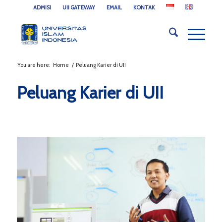
ADMISI
UII GATEWAY
EMAIL
KONTAK
You are here:
Home
/
Peluang Karier di UII
Peluang Karier di UII