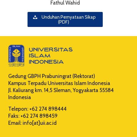
Fathul Wahid
Unduhan Pernyataan Sikap
(PDF)
Gedung GBPH Prabuningrat (Rektorat)
Kampus Terpadu Universitas Islam Indonesia
Jl. Kaliurang km. 14,5 Sleman, Yogyakarta 55584
Indonesia
Telepon: +62 274 898444
Faks: +62 274 898459
Email: info[at]uii.ac.id