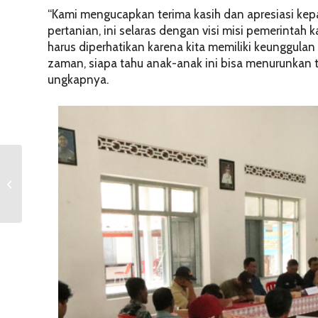
“Kami mengucapkan terima kasih dan apresiasi ke
pertanian, ini selaras dengan visi misi pemerinta
harus diperhatikan karena kita memiliki keunggula
zaman, siapa tahu anak-anak ini bisa menurunkan 
ungkapnya.
Global Leadership
Program 2025: Bekal
Mahasiswa FH UII
Menjadi Pemimpin
Dun...