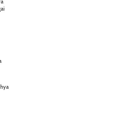
ya
ai
a
Ihya