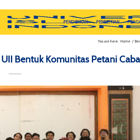
PENDIDIKAN
PENELITIAN
PENG
You are here:
Home
/
Ber
I Bentuk Komunitas Petani Caba