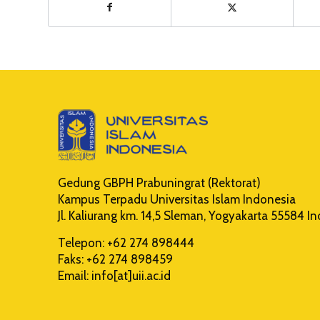
Gedung GBPH Prabuningrat (Rektorat)
Kampus Terpadu Universitas Islam Indonesia
Jl. Kaliurang km. 14,5 Sleman, Yogyakarta 55584 I
Telepon: +62 274 898444
Faks: +62 274 898459
Email: info[at]uii.ac.id