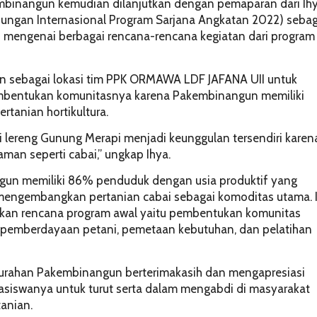
binangun kemudian dilanjutkan dengan pemaparan dari Ih
gan Internasional Program Sarjana Angkatan 2022) sebag
mengenai berbagai rencana-rencana kegiatan dari program
 sebagai lokasi tim PPK ORMAWA LDF JAFANA UII untuk
bentukan komunitasnya karena Pakembinangun memiliki
tanian hortikultura.
i lereng Gunung Merapi menjadi keunggulan tersendiri karen
an seperti cabai,” ungkap Ihya.
gun memiliki 86% penduduk dengan usia produktif yang
engembangkan pertanian cabai sebagai komoditas utama. 
kan rencana program awal yaitu pembentukan komunitas
 pemberdayaan petani, pemetaan kebutuhan, dan pelatihan
Kalurahan Pakembinangun berterimakasih dan mengapresiasi
asiswanya untuk turut serta dalam mengabdi di masyarakat
anian.