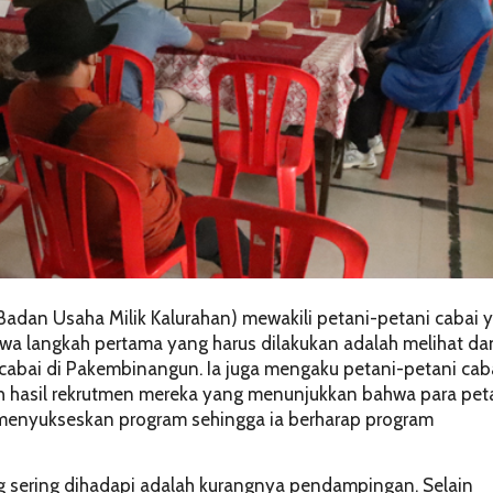
 (Badan Usaha Milik Kalurahan) mewakili petani-petani cabai 
wa langkah pertama yang harus dilakukan adalah melihat da
n cabai di Pakembinangun. Ia juga mengaku petani-petani cab
lah hasil rekrutmen mereka yang menunjukkan bahwa para pet
m menyukseskan program sehingga ia berharap program
g sering dihadapi adalah kurangnya pendampingan. Selain