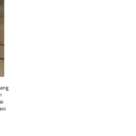
yang
n
ai
ani