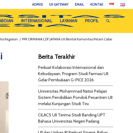
ADMISI
UII GATEWAY
EMAIL
KONTAK
ABDIAN
INTERNASIONAL
LAYANAN
PROFIL
ita Kegiatan
/
PPK ORMAWA LDF JAFANA UII Bentuk Komunitas Petani Cabai
i
Berita Terakhir
Perkuat Kolaborasi Internasional dan
Kebudayaan, Program Studi Farmasi UII
Gelar Pembukaan G-PICE 2026
Universitas Mohammad Natsir Pelajari
Sistem Pendidikan Pondok Pesantren UII
melalui Kunjungan Studi Tiru
CILACS UII Terima Studi Banding UPT
Bahasa Universitas Negeri Padang
UII dan Unhan RI Perkuat Sinergi, Bahas