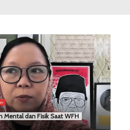
han
n Mental dan Fisik Saat WFH