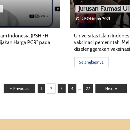
Jurusan Farmasi UI
29 Oktober 2021
slam Indonesia (PSH FH
Universitas Islam Indone
ijakan Harga PCR” pada
vaksinasi pemerintah. Mel
diselenggarakan vaksinasi 
Selengkapnya
…
« Previous
1
2
3
4
27
Next »