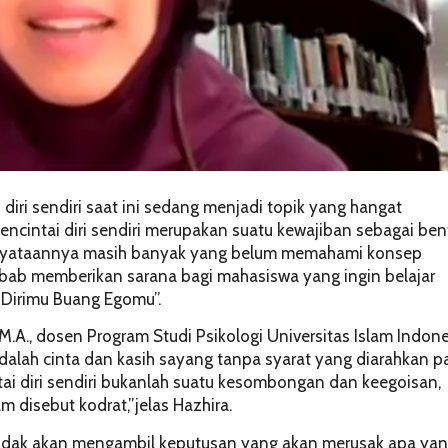
diri sendiri saat ini sedang menjadi topik yang hangat
encintai diri sendiri merupakan suatu kewajiban sebagai ben
kenyataannya masih banyak yang belum memahami konsep
l Albab memberikan sarana bagi mahasiswa yang ingin belajar
 Dirimu Buang Egomu”.
, M.A., dosen Program Studi Psikologi Universitas Islam Indon
i adalah cinta dan kasih sayang tanpa syarat yang diarahkan 
ntai diri sendiri bukanlah suatu kesombongan dan keegoisan,
m disebut kodrat,”jelas Hazhira.
 tidak akan mengambil keputusan yang akan merusak apa ya