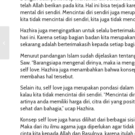
telah Allah berikan pada kita. Hal ini bisa terjadi
mental diri sendiri. Mencintai diri sendiri juga me
kita tidak mencintai diri sendiri, kita juga tidak men
Hazhira juga mengingatkan untuk selalu berterimaka
Meneladani
hari ini. Karena setiap bagian badan kita merupakan
Keberkahan Waktu Para
sekarang adalah berterimakasih kepada setiap bagi
Ulama
Menurut pandangan Islam sudah dijelaskan tentang
Saw. “Barangsiapa mengenal dirinya, maka ia meng
self love. Hazhira juga menambahkan bahwa konsep
membahas hal tersebut.
Selain itu, self love juga merupakan pondasi dala
kalau kita tidak mencintai diri sendiri. “Mencintai d
artinya anda memiliki harga diri, citra diri yang po
sehat dan bahagia,” ucap Hazhira.
Konsep self love juga harus dilihat dari berbagai sis
Maka dari itu ilmu agama juga diperlukan agar tidak
cinta kita kepada Allah dan Rasulnya, karena itulah 