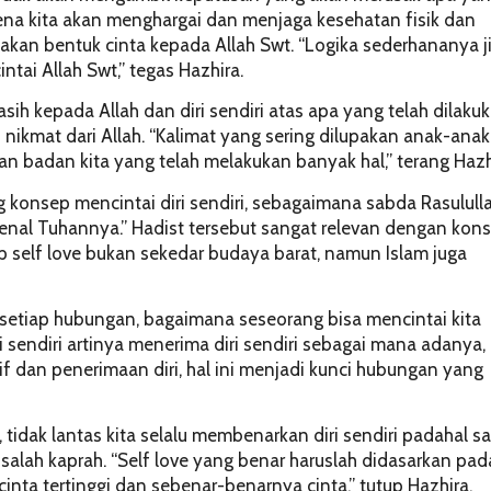
 karena kita akan menghargai dan menjaga kesehatan fisik dan
rupakan bentuk cinta kepada Allah Swt. “Logika sederhananya j
cintai Allah Swt,” tegas Hazhira.
sih kepada Allah dan diri sendiri atas apa yang telah dilaku
 nikmat dari Allah. “Kalimat yang sering dilupakan anak-anak
an badan kita yang telah melakukan banyak hal,” terang Hazh
 konsep mencintai diri sendiri, sebagaimana sabda Rasulull
enal Tuhannya.” Hadist tersebut sangat relevan dengan kon
 self love bukan sekedar budaya barat, namun Islam juga
m setiap hubungan, bagaimana seseorang bisa mencintai kita
iri sendiri artinya menerima diri sendiri sebagai mana adanya,
sitif dan penerimaan diri, hal ini menjadi kunci hubungan yang
i, tidak lantas kita selalu membenarkan diri sendiri padahal sa
 salah kaprah. “Self love yang benar haruslah didasarkan pad
cinta tertinggi dan sebenar-benarnya cinta,” tutup Hazhira.