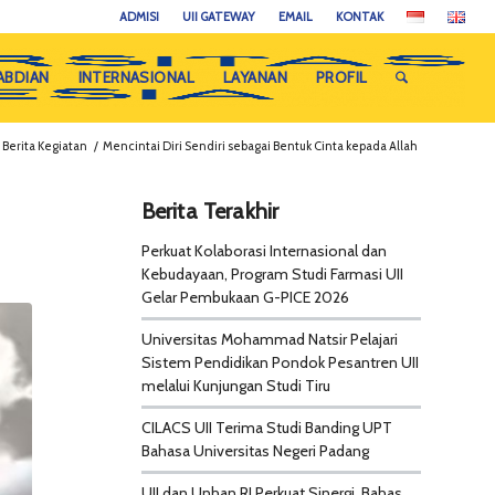
ADMISI
UII GATEWAY
EMAIL
KONTAK
ABDIAN
INTERNASIONAL
LAYANAN
PROFIL
Berita Kegiatan
/
Mencintai Diri Sendiri sebagai Bentuk Cinta kepada Allah
Berita Terakhir
Perkuat Kolaborasi Internasional dan
Kebudayaan, Program Studi Farmasi UII
Gelar Pembukaan G-PICE 2026
Universitas Mohammad Natsir Pelajari
Sistem Pendidikan Pondok Pesantren UII
melalui Kunjungan Studi Tiru
CILACS UII Terima Studi Banding UPT
Bahasa Universitas Negeri Padang
UII dan Unhan RI Perkuat Sinergi, Bahas