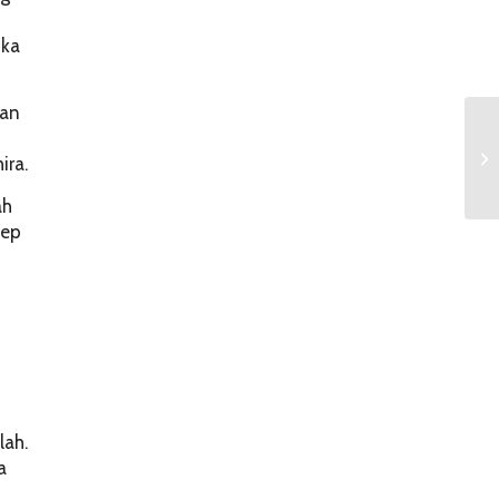
ika
kan
ira.
ah
sep
lah.
a