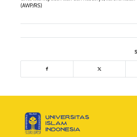
(AWP/RS)
S