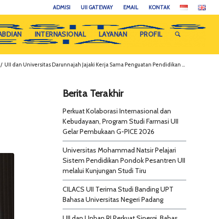
ADMISI
UII GATEWAY
EMAIL
KONTAK
ABDIAN
INTERNASIONAL
LAYANAN
PROFIL
/
UII dan Universitas Darunnajah Jajaki Kerja Sama Penguatan Pendidikan ...
Berita Terakhir
Perkuat Kolaborasi Internasional dan
Kebudayaan, Program Studi Farmasi UII
Gelar Pembukaan G-PICE 2026
Universitas Mohammad Natsir Pelajari
Sistem Pendidikan Pondok Pesantren UII
melalui Kunjungan Studi Tiru
CILACS UII Terima Studi Banding UPT
Bahasa Universitas Negeri Padang
UII dan Unhan RI Perkuat Sinergi, Bahas