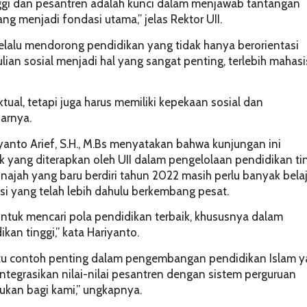
nggi dan pesantren adalah kunci dalam menjawab tantangan
ng menjadi fondasi utama,” jelas Rektor UII.
selalu mendorong pendidikan yang tidak hanya berorientasi
ian sosial menjadi hal yang sangat penting, terlebih mahas
tual, tetapi juga harus memiliki kepekaan sosial dan
jarnya.
yanto Arief, S.H., M.Bs menyatakan bahwa kunjungan ini
 yang diterapkan oleh UII dalam pengelolaan pendidikan tin
jah yang baru berdiri tahun 2022 masih perlu banyak belaj
usi yang telah lebih dahulu berkembang pesat.
 untuk mencari pola pendidikan terbaik, khususnya dalam
an tinggi,” kata Hariyanto.
satu contoh penting dalam pengembangan pendidikan Islam 
tegrasikan nilai-nilai pesantren dengan sistem perguruan
jukan bagi kami,”
ungkapnya.