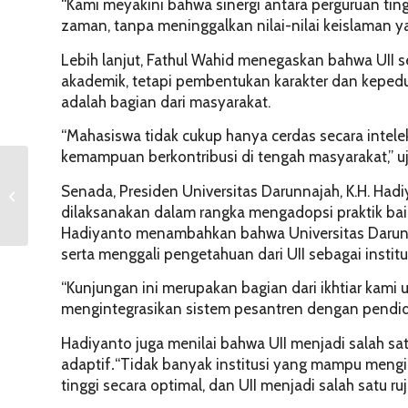
“Kami meyakini bahwa sinergi antara perguruan ti
zaman, tanpa meninggalkan nilai-nilai keislaman ya
Lebih lanjut, Fathul Wahid menegaskan bahwa UII 
akademik, tetapi pembentukan karakter dan kepedul
adalah bagian dari masyarakat.
“Mahasiswa tidak cukup hanya cerdas secara intelek
kemampuan berkontribusi di tengah masyarakat,”
u
Prodi Hukum Keluarga
FIAI UII Gelar FGD
Senada, Presiden Universitas Darunnajah, K.H. Hadi
Evaluasi Kerjasama
dilaksanakan dalam rangka mengadopsi praktik baik
Antara Badilag MA...
Hadiyanto menambahkan bahwa Universitas Darunna
serta menggali pengetahuan dari UII sebagai instit
“Kunjungan ini merupakan bagian dari ikhtiar kami
mengintegrasikan sistem pesantren dengan pendidik
Hadiyanto juga menilai bahwa UII menjadi salah 
adaptif
.
“Tidak banyak institusi yang mampu mengin
tinggi secara optimal, dan UII menjadi salah satu ru