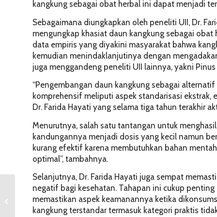
kangkung sebagai obat herbal ini dapat menjadi te
Sebagaimana diungkapkan oleh peneliti UII, Dr. Fari
mengungkap khasiat daun kangkung sebagai obat her
data empiris yang diyakini masyarakat bahwa kangkun
kemudian menindaklanjutinya dengan mengadakan p
juga menggandeng peneliti UII lainnya, yakni Pinus
“Pengembangan daun kangkung sebagai alternatif pe
komprehensif meliputi aspek standarisasi ekstrak, ef
Dr. Farida Hayati yang selama tiga tahun terakhir a
Menurutnya, salah satu tantangan untuk menghasi
kandungannya menjadi dosis yang kecil namun berkon
kurang efektif karena membutuhkan bahan mentah 
optimal”, tambahnya.
Selanjutnya, Dr. Farida Hayati juga sempat memas
negatif bagi kesehatan. Tahapan ini cukup pentin
Gejala Materialisme
memastikan aspek keamanannya ketika dikonsumsi 
Semakin Kikis Nilai
kangkung terstandar termasuk kategori praktis tid
Sosial Masyarakat