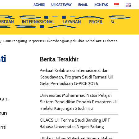
ADMISI
UII GATEWAY
EMAIL
KONTAK
ABDIAN
INTERNASIONAL
LAYANAN
PROFIL
/
Daun Kangkung Berpotensi Dikembangkan Jadi Obat Herbal Anti Diabetes
ti
Berita Terakhir
Perkuat Kolaborasi Internasional dan
Kebudayaan, Program Studi Farmasi UII
Gelar Pembukaan G-PICE 2026
Universitas Mohammad Natsir Pelajari
kan.
Sistem Pendidikan Pondok Pesantren UII
melalui Kunjungan Studi Tiru
mun
CILACS UII Terima Studi Banding UPT
Bahasa Universitas Negeri Padang
nti
UII dan Unhan RI Perkuat Sinergi, Bahas