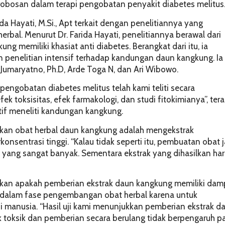
robosan dalam terapi pengobatan penyakit diabetes melitus
da Hayati, M.Si., Apt terkait dengan penelitiannya yang
bal. Menurut Dr. Farida Hayati, penelitiannya berawal dari
g memiliki khasiat anti diabetes. Berangkat dari itu, ia
enelitian intensif terhadap kandungan daun kangkung. Ia
 Jumaryatno, Ph.D, Arde Toga N, dan Ari Wibowo.
ngobatan diabetes melitus telah kami teliti secara
ek toksisitas, efek farmakologi, dan studi fitokimianya”, ter
ktif meneliti kandungan kangkung.
lkan obat herbal daun kangkung adalah mengekstrak
sentrasi tinggi. “Kalau tidak seperti itu, pembuatan obat j
yang sangat banyak. Sementara ekstrak yang dihasilkan ha
tikan apakah pemberian ekstrak daun kangkung memiliki dam
g dalam fase pengembangan obat herbal karena untuk
manusia. “Hasil uji kami menunjukkan pemberian ekstrak d
ak toksik dan pemberian secara berulang tidak berpengaruh p