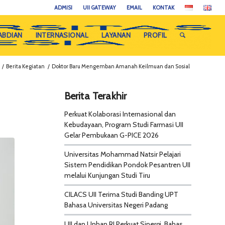
ADMISI
UII GATEWAY
EMAIL
KONTAK
ABDIAN
INTERNASIONAL
LAYANAN
PROFIL
/
Berita Kegiatan
/
Doktor Baru Mengemban Amanah Keilmuan dan Sosial
Berita Terakhir
Perkuat Kolaborasi Internasional dan
Kebudayaan, Program Studi Farmasi UII
Gelar Pembukaan G-PICE 2026
Universitas Mohammad Natsir Pelajari
Sistem Pendidikan Pondok Pesantren UII
melalui Kunjungan Studi Tiru
CILACS UII Terima Studi Banding UPT
Bahasa Universitas Negeri Padang
UII dan Unhan RI Perkuat Sinergi, Bahas