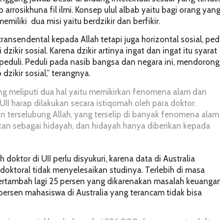
ep
arrosikhuna fil ilmi
. Konsep
ulul albab
yaitu bagi orang yan
miliki dua misi yaitu berdzikir dan berfikir.
transendental kepada Allah tetapi juga horizontal sosial, ped
i
dzikir
sosial. Karena
dzikir
artinya ingat dan ingat itu syarat
 peduli. Peduli pada nasib bangsa dan negara ini, mendorong 
b
dzikir
sosial,” terangnya.
ang meliputi dua hal yaitu memikirkan fenomena alam dan
 UII harap dilakukan secara istiqomah oleh para doktor.
 terselubung Allah, yang terselip di banyak fenomena alam
akan sebagai hidayah, dan hidayah hanya diberikan kepada
ktor di UII perlu disyukuri, karena data di Australia
oktoral tidak menyelesaikan studinya. Terlebih di masa
tambah lagi 25 persen yang dikarenakan masalah keuanga
persen mahasiswa di Australia yang terancam tidak bisa