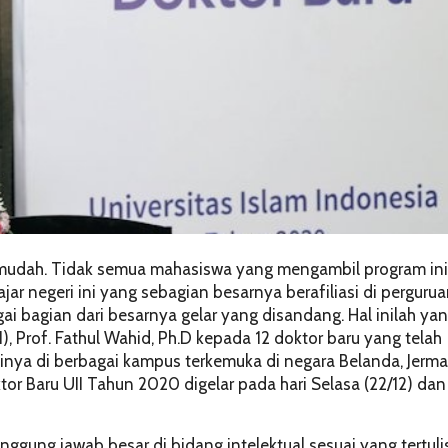
 mudah. Tidak semua mahasiswa yang mengambil program ini
ar negeri ini yang sebagian besarnya berafiliasi di perguru
ai bagian dari besarnya gelar yang disandang. Hal inilah ya
), Prof. Fathul Wahid, Ph.D kepada 12 doktor baru yang telah
nya di berbagai kampus terkemuka di negara Belanda, Jerma
or Baru UII Tahun 2020 digelar pada hari Selasa (22/12) dan
gung jawab besar di bidang intelektual sesuai yang tertulis