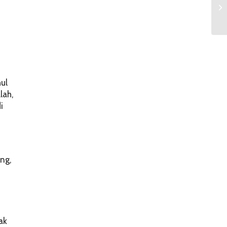
ul
lah,
i
ng,
ak