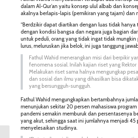
dalam Al-Qur’an yaitu konsep
ulul albab
dan kons
akalnya berlapis-lapis (pemikiran yang tajam) dan me
“Berdzikir dapat diartikan dengan luas tidak hanya 
dengan kondisi bangsa dan negara juga bagian dar
untuk peduli, orang yang tidak ingat tidak mungkin
lurus, meluruskan jika belok, ini juga tanggung jawa
Fathul Wahid menerangkan misi dari berpikir y
fenomena sosial. Inilah kajian riset yang Rektor
Melakukan riset sama halnya mengungkap pesan
dan sosial dan ilmu yang dihasilkan bisa dikat
yang bersungguh-sungguh.
Fathul Wahid mengungkapkan bertambahnya jumlah do
menunjukan sekitar 20 persen mahasiswa program d
pandemi semakin memburuk dan persentasenya ber
yang akut, sehingga saat ini jumlahnya menjadi 45 
menyelesaikan studinya.