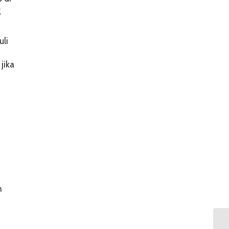
g
uli
jika
n