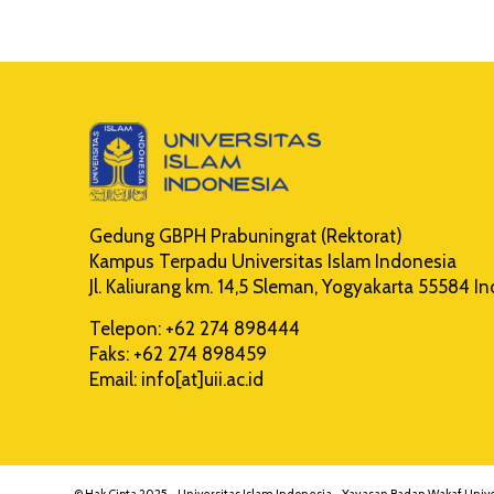
Gedung GBPH Prabuningrat (Rektorat)
Kampus Terpadu Universitas Islam Indonesia
Jl. Kaliurang km. 14,5 Sleman, Yogyakarta 55584 I
Telepon: +62 274 898444
Faks: +62 274 898459
Email: info[at]uii.ac.id