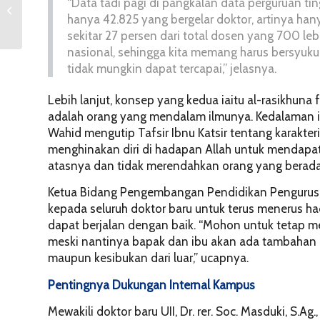
“Data tadi pagi di pangkalan data perguruan t
Tanggung Jawab Besar
Seorang Doktor
hanya 42.825 yang bergelar doktor, artinya hanya
sekitar 27 persen dari total dosen yang 700 lebi
nasional, sehingga kita memang harus bersyukur 
tidak mungkin dapat tercapai,” jelasnya.
Lebih lanjut, konsep yang kedua iaitu
al-rasikhuna fi
adalah orang yang mendalam ilmunya. Kedalaman i
Wahid mengutip Tafsir Ibnu Katsir tentang karakte
menghinakan diri di hadapan Allah untuk mendapa
atasnya dan tidak merendahkan orang yang berada
Ketua Bidang Pengembangan Pendidikan Pengurus Yay
kepada seluruh doktor baru untuk terus menerus 
dapat berjalan dengan baik. “Mohon untuk tetap m
meski nantinya bapak dan ibu akan ada tambahan ke
maupun kesibukan dari luar,” ucapnya.
Pentingnya Dukungan Internal Kampus
Mewakili doktor baru UII, Dr. rer. Soc. Masduki, S.