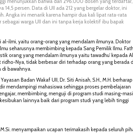
inggi menunjukkan bahwa dari 296.000 dosen yang terdaftar,
 14,5 persen. Data di UII ada 212 yang bergelar doktor, ini
h. Angka ini menarik karena hampir dua kali lipat rata-rata
sebagai warga UII dan ini tanpa kerja kolektif ibu bapak
 al-ilmi
, yaitu orang-orang yang mendalam ilmunya. Doktor
lmu seharusnya membimbing kepada Sang Pemilik Ilmu. Fath
ristik orang yang mendalam ilmunya yaitu
tawadhu’
kepada Al
t
ridho-
Nya, tidak berbesar diri terhadap orang yang berada d
 di bawahnya.
asan Badan Wakaf UII, Dr. Siti Anisah, S.H., M.H. berharap
hadir mendampingi mahasiswa sehingga proses pembelajaran
engajar, membimbing, menguji di program studi masing-masi
sibukan lainnya baik dari program studi yang lebih tinggi
Ag., M.Si. menyampaikan ucapan terimakasih kepada seluruh pih