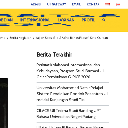
ADMISI
UII GATEWAY
EMAIL
KONTAK
ABDIAN
INTERNASIONAL
LAYANAN
PROFIL
ome
/
Berita Kegiatan
/
Kajian Spesial Idul Adha Bahas Filosofi Sate Qurban
Berita Terakhir
Perkuat Kolaborasi Internasional dan
Kebudayaan, Program Studi Farmasi UII
Gelar Pembukaan G-PICE 2026
Universitas Mohammad Natsir Pelajari
Sistem Pendidikan Pondok Pesantren UII
melalui Kunjungan Studi Tiru
CILACS UII Terima Studi Banding UPT
Bahasa Universitas Negeri Padang
UII dan Unhan RI Perkuat Sinergi, Bahas