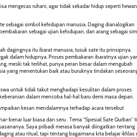
sa mengecas ruhani, agar tidak sekadar hidup seperti hewan
te sebagai simbol kehidupan manusia. Daging dianalogikan
, pembakaran sebagai ujian kehidupan, dan arang sebagai si
ah dagingnya itu ibarat manusia, tusuk sate itu prinsipnya.
egak dalam hidupnya. Proses pembakaran ibaratnya ujian ya
, meski tak terlihat, punya peran besar dalam mengubah
ia yang menentukan baik atau buruknya tindakan seseorang
siswa untuk tidak takut menghadapi kesulitan dalam proses
n keberanian dalam mencoba hal-hal baru demi masa depan.
enyampaikan kesan mendalamnya terhadap acara tersebut
ar-benar luar biasa dan seru . Tema “Spesial Sate Qurban” t
n suasananya. Saya pribadi merasa banyak diingatkan tentang
ging atau ritual, tapi tentang bagaimana kita belajar ikhlas