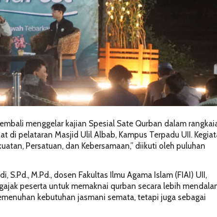
) kembali menggelar kajian Spesial Sate Qurban dalam rangkai
at di pelataran Masjid Ulil Albab, Kampus Terpadu UII. Kegia
uatan, Persatuan, dan Kebersamaan,” diikuti oleh puluhan
 S.Pd., M.Pd., dosen Fakultas Ilmu Agama Islam (FIAI) UII,
ajak peserta untuk memaknai qurban secara lebih mendala
pemenuhan kebutuhan jasmani semata, tetapi juga sebagai