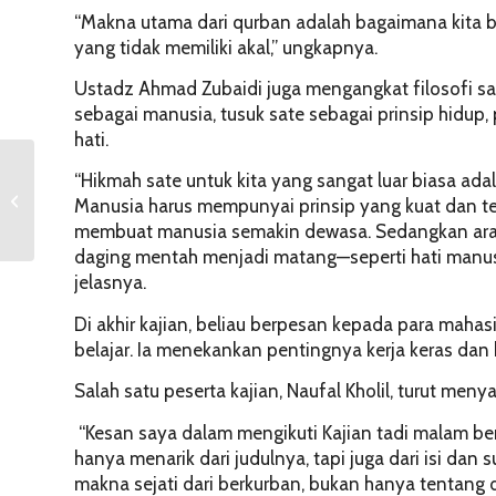
“Makna utama dari qurban adalah bagaimana kita bi
yang tidak memiliki akal,” ungkapnya.
Ustadz Ahmad Zubaidi juga mengangkat filosofi sa
sebagai manusia, tusuk sate sebagai prinsip hidup
hati.
“Hikmah sate untuk kita yang sangat luar biasa adal
Adaptasi Ergonomi dan
Manusia harus mempunyai prinsip yang kuat dan t
K3 di Era Kerja Digital
membuat manusia semakin dewasa. Sedangkan arang
daging mentah menjadi matang—seperti hati manus
jelasnya.
Di akhir kajian, beliau berpesan kepada para maha
belajar. Ia menekankan pentingnya kerja keras da
Salah satu peserta kajian, Naufal Kholil, turut m
“Kesan saya dalam mengikuti Kajian tadi malam ben
hanya menarik dari judulnya, tapi juga dari isi da
makna sejati dari berkurban, bukan hanya tentang da