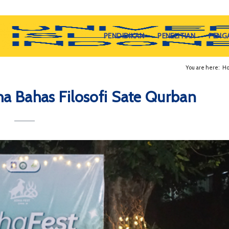
PENDIDIKAN
PENELITIAN
PENG
You are here:
H
dha Bahas Filosofi Sate Qurban