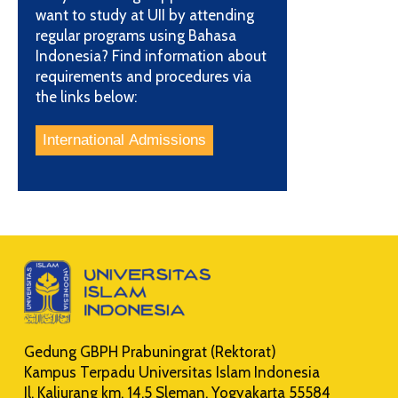
want to study at UII by attending
regular programs using Bahasa
Indonesia? Find information about
requirements and procedures via
the links below:
Gedung GBPH Prabuningrat (Rektorat)
Kampus Terpadu Universitas Islam Indonesia
Jl. Kaliurang km. 14,5 Sleman, Yogyakarta 55584