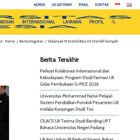
ADMISI
UII GATEWAY
EMAIL
KONTAK
ABDIAN
INTERNASIONAL
LAYANAN
PROFIL
e:
Home
/
Berita Kegiatan
/
Sebanyak 19 Arsitek Baru UII Diambil Sumpah
Berita Terakhir
Perkuat Kolaborasi Internasional dan
Kebudayaan, Program Studi Farmasi UII
Gelar Pembukaan G-PICE 2026
Universitas Mohammad Natsir Pelajari
Sistem Pendidikan Pondok Pesantren UII
melalui Kunjungan Studi Tiru
CILACS UII Terima Studi Banding UPT
Bahasa Universitas Negeri Padang
UII dan Unhan RI Perkuat Sinergi, Bahas