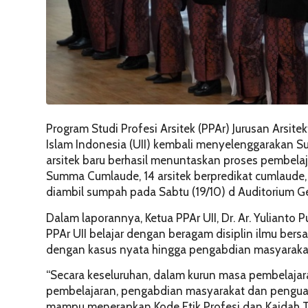
Program Studi Profesi Arsitek (PPAr) Jurusan Arsite
Islam Indonesia (UII) kembali menyelenggarakan S
arsitek baru berhasil menuntaskan proses pembelaja
Summa Cumlaude, 14 arsitek berpredikat cumlaude,
diambil sumpah pada Sabtu (19/10) d Auditorium 
Dalam laporannya, Ketua PPAr UII, Dr. Ar. Yulianto
PPAr UII belajar dengan beragam disiplin ilmu bers
dengan kasus nyata hingga pengabdian masyaraka
“Secara keseluruhan, dalam kurun masa pembelajar
pembelajaran, pengabdian masyarakat dan penguata
mampu menerapkan Kode Etik Profesi dan Kaidah Ta