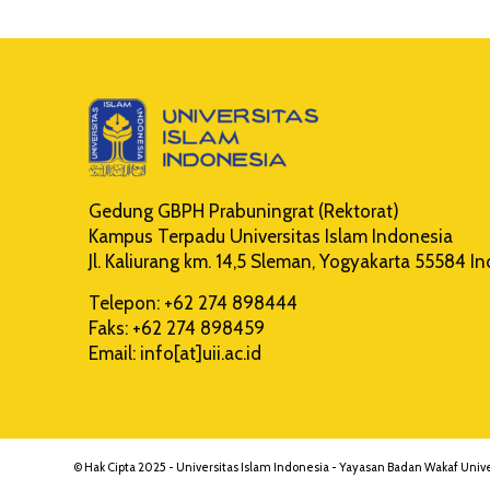
Gedung GBPH Prabuningrat (Rektorat)
Kampus Terpadu Universitas Islam Indonesia
Jl. Kaliurang km. 14,5 Sleman, Yogyakarta 55584 I
Telepon: +62 274 898444
Faks: +62 274 898459
Email: info[at]uii.ac.id
© Hak Cipta 2025 - Universitas Islam Indonesia - Yayasan Badan Wakaf Unive