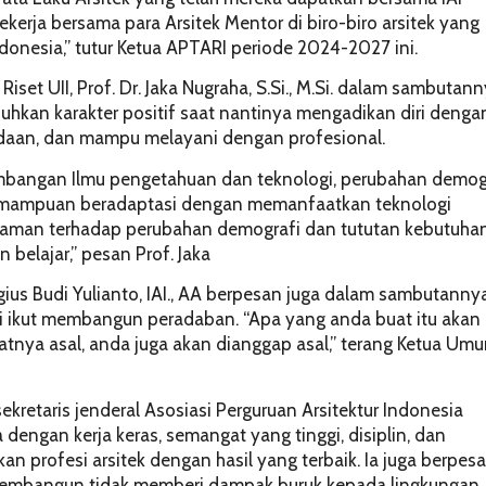
bekerja bersama para Arsitek Mentor di biro-biro arsitek yang
Indonesia,” tutur Ketua APTARI periode 2024-2027 ini.
t UII, Prof. Dr. Jaka Nugraha, S.Si., M.Si. dalam sambutan
uhkan karakter positif saat nantinya mengadikan diri denga
edaan, dan mampu melayani dengan profesional.
embangan Ilmu pengetahuan dan teknologi, perubahan demog
 Kemampuan beradaptasi dengan memanfaatkan teknologi
haman terhadap perubahan demografi dan tututan kebutuha
 belajar,” pesan Prof. Jaka
rgius Budi Yulianto, IAI., AA berpesan juga dalam sambutanny
i ikut membangun peradaban. “Apa yang anda buat itu akan
atnya asal, anda juga akan dianggap asal,” terang Ketua Um
 sekretaris jenderal Asosiasi Perguruan Arsitektur Indonesia
 dengan kerja keras, semangat yang tinggi, disiplin, dan
profesi arsitek dengan hasil yang terbaik. Ia juga berpes
n membangun tidak memberi dampak buruk kepada lingkungan,