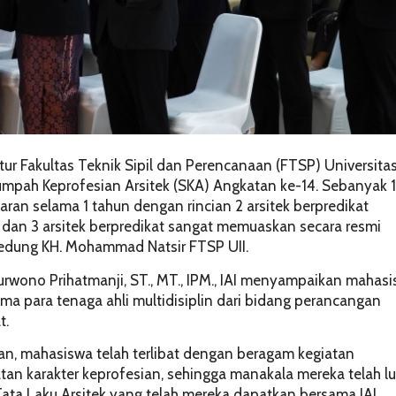
ktur Fakultas Teknik Sipil dan Perencanaan (FTSP) Universita
umpah Keprofesian Arsitek (SKA) Angkatan ke-14. Sebanyak 
ran selama 1 tahun dengan rincian 2 arsitek berpredikat
 dan 3 arsitek berpredikat sangat memuaskan secara resmi
Gedung KH. Mohammad Natsir FTSP UII.
 Purwono Prihatmanji, ST., MT., IPM., IAI menyampaikan mahas
ama para tenaga ahli multidisiplin dari bidang perancangan
t.
an, mahasiswa telah terlibat dengan beragam kegiatan
n karakter keprofesian, sehingga manakala mereka telah lu
ta Laku Arsitek yang telah mereka dapatkan bersama IAI