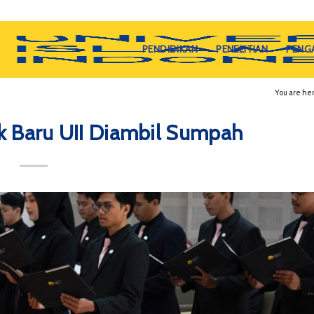
PENDIDIKAN
PENELITIAN
PENG
You are her
k Baru UII Diambil Sumpah