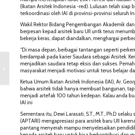
(Ikatan Arsitek Indonesia -red). Lulusan telah siap 
terkoordinasi oleh IAI di provinsi-provinsi seluruh 
Wakil Rektor Bidang Pengembangan Akademik dan Rise
berpesan kepad arsitek baru UII untk terus menumb
bekerja keras, dapat diandalkan, menghargai perb
“Di masa depan, berbagai tantangan seperti perk
berdampak pada karier Saudara sebagai Arsitek.
Jurusan Akuntansi UII
menjadikan saudara tetap eksis dan sukses. Pema
Selenggarakan UII-
masyarakat menjadi motivasi untuk terus belajar dan
Business and
Accounting
Ketua Umum Ikatan Arsitek Indonesia (IAI), Ar. Geo
Competition...
bahwa arsitek tidak hanya membuat bangunan, tap
menjadi artefak 100 tahun kedepan. Kalau anda bu
IAI ini
Sementara itu, Dewi Larasati, S.T., M.T., Ph.D selaku
(APTARI) mengapresiasi para arsitek baru UII karena
pantang menyerah mampu menyelesaikan pendidikan 
kepada arsitek baru untuk bisa berkontribusi da