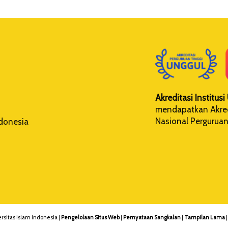
Akreditasi Institus
mendapatkan Akredi
Nasional Perguruan
ndonesia
rsitas Islam Indonesia |
Pengelolaan Situs Web
|
Pernyataan Sangkalan
|
Tampilan Lama
|