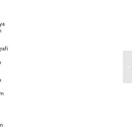
nya
n
rafi
n
a
um
an