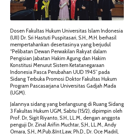
Dosen Fakultas Hukum Universitas Islam Indonesia
(UII) Dr. Sri Hastuti Puspitasari, S.H., M.H. berhasil
mempertahankan desertasinya yang berjudul
“Pelibatan Dewan Perwakilan Rakyat dalam
Pengisian Jabatan Hakim Agung dan Hakim
Konstitusi Menurut Sistem Ketatanegaraan
Indonesia Pasca Perubahan UUD 1945” pada
Sidang Terbuka Promosi Doktor Fakultas Hukum
Program Pascasarjana Universitas Gadjah Mada
(UGM).
Jalannya sidang yang berlangsung di Ruang Sidang
3 Fakultas Hukum UGM, Sabtu (15/2), dipimpin oleh
Prof. Dr, Sigit Riyanto, S.H., LL.M., dengan anggota
penguji Dr. Zinal Arifin Muchtar, S,H., LL.M., Andy
Omara, S.H., M.Pub.&Int.Law, Ph.D., Dr. Oce Madril,