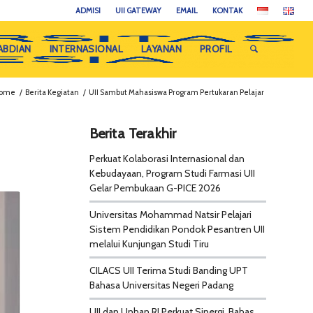
ADMISI
UII GATEWAY
EMAIL
KONTAK
ABDIAN
INTERNASIONAL
LAYANAN
PROFIL
ome
/
Berita Kegiatan
/
UII Sambut Mahasiswa Program Pertukaran Pelajar
Berita Terakhir
Perkuat Kolaborasi Internasional dan
Kebudayaan, Program Studi Farmasi UII
Gelar Pembukaan G-PICE 2026
Universitas Mohammad Natsir Pelajari
Sistem Pendidikan Pondok Pesantren UII
melalui Kunjungan Studi Tiru
CILACS UII Terima Studi Banding UPT
Bahasa Universitas Negeri Padang
UII dan Unhan RI Perkuat Sinergi, Bahas