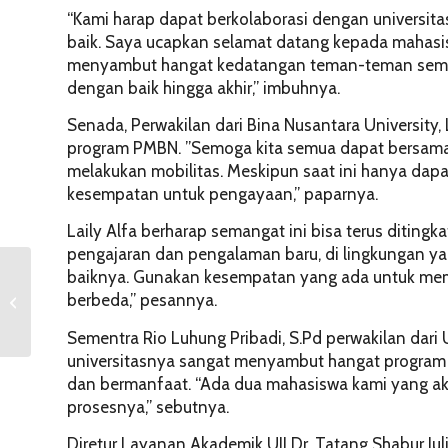
“Kami harap dapat berkolaborasi dengan universitas
baik. Saya ucapkan selamat datang kepada mahasis
menyambut hangat kedatangan teman-teman semu
dengan baik hingga akhir,” imbuhnya.
Senada, Perwakilan dari Bina Nusantara University, 
program PMBN. ”Semoga kita semua dapat bersa
melakukan mobilitas. Meskipun saat ini hanya dapa
kesempatan untuk pengayaan,” paparnya.
Laily Alfa berharap semangat ini bisa terus ditin
pengajaran dan pengalaman baru, di lingkungan y
baiknya. Gunakan kesempatan yang ada untuk memb
Prank dan Candaan
berbeda,” pesannya.
Menurut Islam
Sementra Rio Luhung Pribadi, S.Pd perwakilan dar
universitasnya sangat menyambut hangat program 
dan bermanfaat. “Ada dua mahasiswa kami yang akan
prosesnya,” sebutnya.
Diretur Layanan Akademik UII Dr. Tatang Shabur Ju