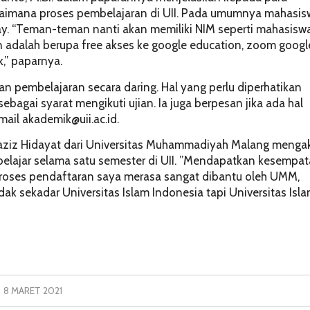
aimana proses pembelajaran di UII. Pada umumnya mahasis
ay. “Teman-teman nanti akan memiliki NIM seperti mahasiswa
 adalah berupa free akses ke google education, zoom googl
k,” paparnya.
an pembelajaran secara daring. Hal yang perlu diperhatikan
agai syarat mengikuti ujian. Ia juga berpesan jika ada hal
email
akademik@uii.ac.id
.
 Haziz Hidayat dari Universitas Muhammadiyah Malang menga
lajar selama satu semester di UII. ”Mendapatkan kesempa
proses pendaftaran saya merasa sangat dibantu oleh UMM,
dak sekadar Universitas Islam Indonesia tapi Universitas Isl
8 MARET 2021