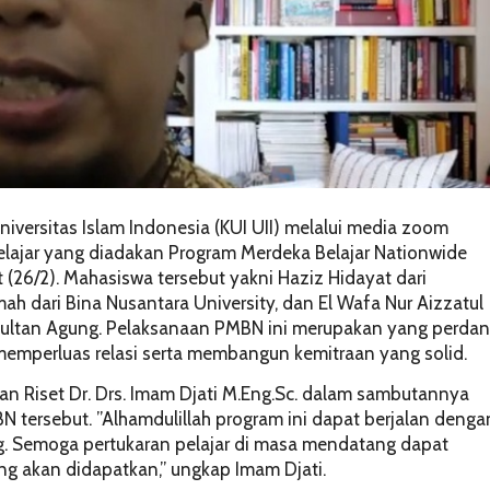
niversitas Islam Indonesia (KUI UII) melalui media zoom
ajar yang diadakan Program Merdeka Belajar Nationwide
 (26/2). Mahasiswa tersebut yakni Haziz Hidayat dari
h dari Bina Nusantara University, dan El Wafa Nur Aizzatul
 Sultan Agung. Pelaksanaan PMBN ini merupakan yang perda
memperluas relasi serta membangun kemitraan yang solid.
 Riset Dr. Drs. Imam Djati M.Eng.Sc. dalam sambutannya
 tersebut. ”Alhamdulillah program ini dapat berjalan denga
ng. Semoga pertukaran pelajar di masa mendatang dapat
ng akan didapatkan,” ungkap Imam Djati.