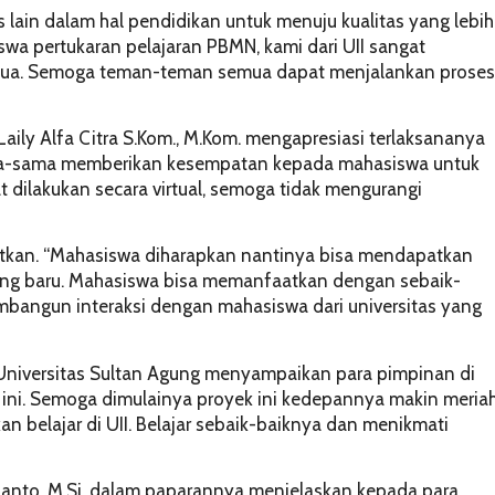
 lain dalam hal pendidikan untuk menuju kualitas yang lebih
wa pertukaran pelajaran PBMN, kami dari UII sangat
a. Semoga teman-teman semua dapat menjalankan proses
Laily Alfa Citra S.Kom., M.Kom. mengapresiasi terlaksananya
ma-sama memberikan kesempatan kepada mahasiswa untuk
t dilakukan secara virtual, semoga tidak mengurangi
gkatkan. “Mahasiswa diharapkan nantinya bisa mendapatkan
ang baru. Mahasiswa bisa memanfaatkan dengan sebaik-
angun interaksi dengan mahasiswa dari universitas yang
i Universitas Sultan Agung menyampaikan para pimpinan di
ini. Semoga dimulainya proyek ini kedepannya makin meria
 belajar di UII. Belajar sebaik-baiknya dan menikmati
lianto, M.Si. dalam paparannya menjelaskan kepada para