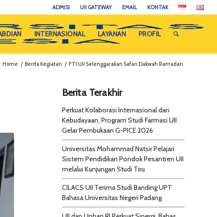
ADMISI
UII GATEWAY
EMAIL
KONTAK
ABDIAN
INTERNASIONAL
LAYANAN
PROFIL
Home
/
Berita Kegiatan
/
FTI UII Selenggarakan Safari Dakwah Ramadan
Berita Terakhir
Perkuat Kolaborasi Internasional dan
Kebudayaan, Program Studi Farmasi UII
Gelar Pembukaan G-PICE 2026
Universitas Mohammad Natsir Pelajari
Sistem Pendidikan Pondok Pesantren UII
melalui Kunjungan Studi Tiru
CILACS UII Terima Studi Banding UPT
Bahasa Universitas Negeri Padang
UII dan Unhan RI Perkuat Sinergi, Bahas