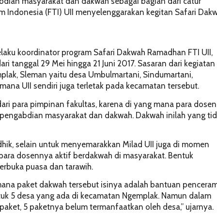
bdian masyarakat dan dakwah sebagai bagian dari catur
lam Indonesia (FTI) UII menyelenggarakan kegitan Safari Dak
elaku koordinator program Safari Dakwah Ramadhan FTI UII,
i tanggal 29 Mei hingga 21 Juni 2017. Sasaran dari kegiatan 
plak, Sleman yaitu desa Umbulmartani, Sindumartani,
na UII sendiri juga terletak pada kecamatan tersebut.
ari para pimpinan fakultas, karena di yang mana para dose
, pengabdian masyarakat dan dakwah. Dakwah inilah yang ti
ndhik, selain untuk menyemarakkan Milad UII juga di momen
ara dosennya aktif berdakwah di masyarakat. Bentuk
erbuka puasa dan tarawih.
mana paket dakwah tersebut isinya adalah bantuan pencera
tuk 5 desa yang ada di kecamatan Ngemplak. Namun dalam
aket, 5 paketnya belum termanfaatkan oleh desa,” ujarnya.