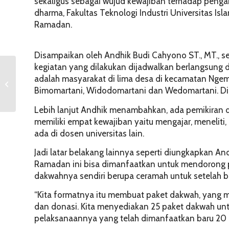
sekaligus sebagai wujud kewajiban terhadap penga
dharma, Fakultas Teknologi Industri Universitas Is
Ramadan.
Disampaikan oleh Andhik Budi Cahyono ST., MT., s
kegiatan yang dilakukan dijadwalkan berlangsung dar
Produser dan Pemeran
adalah masyarakat di lima desa di kecamatan Ngem
Film 5PM Berbagi Ilmu
Bimomartani, Widodomartani dan Wedomartani. Dima
di Kampus UII
Lebih lanjut Andhik menambahkan, ada pemikiran d
memiliki empat kewajiban yaitu mengajar, meneliti
ada di dosen universitas lain.
Jadi latar belakang lainnya seperti diungkapkan A
Ramadan ini bisa dimanfaatkan untuk mendorong p
dakwahnya sendiri berupa ceramah untuk setelah b
“Kita formatnya itu membuat paket dakwah, yang 
dan donasi. Kita menyediakan 25 paket dakwah un
pelaksanaannya yang telah dimanfaatkan baru 20 p