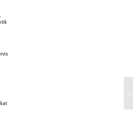
,
tik
rvis
i
kat