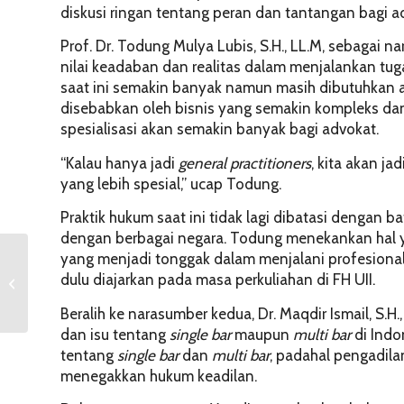
diskusi ringan tentang peran dan tantangan bagi ad
Prof. Dr. Todung Mulya Lubis, S.H., LL.M, sebagai
nilai keadaban dan realitas dalam menjalankan tu
saat ini semakin banyak namun masih dibutuhkan a
disebabkan oleh bisnis yang semakin kompleks dan e
spesialisasi akan semakin banyak bagi advokat.
“Kalau hanya jadi
general practitioners
, kita akan j
yang lebih spesial,” ucap Todung.
Praktik hukum saat ini tidak lagi dibatasi dengan 
dengan berbagai negara. Todung menekankan hal yan
yang menjadi tonggak dalam menjalani profesionalit
Bedah Pasal Tindak
dulu diajarkan pada masa perkuliahan di FH UII.
Pidana Korupsi
Beralih ke narasumber kedua, Dr. Maqdir Ismail, S.
dan isu tentang
single bar
maupun
multi bar
di Indo
tentang
single bar
dan
multi bar
, padahal pengadilan
menegakkan hukum keadilan.