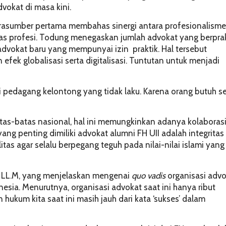
vokat di masa kini.
 narasumber pertama membahas sinergi antara profesionalisme
gas profesi. Todung menegaskan jumlah advokat yang berprak
dvokat baru yang mempunyai izin praktik. Hal tersebut
fek globalisasi serta digitalisasi. Tuntutan untuk menjadi
adi pedagang kelontong yang tidak laku. Karena orang butuh se
batas-batas nasional, hal ini memungkinkan adanya kolaboras
g penting dimiliki advokat alumni FH UII adalah integritas
as agar selalu berpegang teguh pada nilai-nilai islami yang
H., LL.M, yang menjelaskan mengenai
quo vadis
organisasi advo
nesia. Menurutnya, organisasi advokat saat ini hanya ribut
 hukum kita saat ini masih jauh dari kata ‘sukses’ dalam