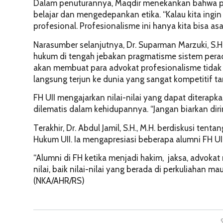
Dalam penuturannya, Maqdir menekankan bahwa pent
belajar dan mengedepankan etika. “Kalau kita ingi
profesional. Profesionalisme ini hanya kita bisa as
Narasumber selanjutnya, Dr. Suparman Marzuki, S.
hukum di tengah jebakan pragmatisme sistem perad
akan membuat para advokat profesionalisme tidak 
langsung terjun ke dunia yang sangat kompetitif ta
FH UII mengajarkan nilai-nilai yang dapat diterapk
dilematis dalam kehidupannya. “Jangan biarkan dir
Terakhir, Dr. Abdul Jamil, S.H., M.H. berdiskusi ten
Hukum UII. Ia mengapresiasi beberapa alumni FH UI
“Alumni di FH ketika menjadi hakim, jaksa, advoka
nilai, baik nilai-nilai yang berada di perkuliahan m
(NKA/AHR/RS)