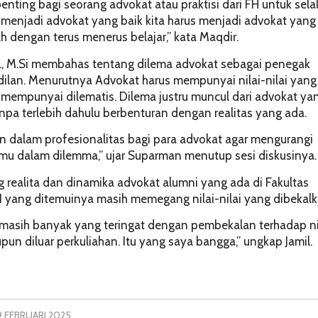
ing bagi seorang advokat atau praktisi dari FH untuk sela
n menjadi advokat yang baik kita harus menjadi advokat yang
ah dengan terus menerus belajar,” kata Maqdir.
H., M.Si membahas tentang dilema advokat sebagai penegak
ilan. Menurutnya Advokat harus mempunyai nilai-nilai yang
mempunyai dilematis. Dilema justru muncul dari advokat ya
npa terlebih dahulu berbenturan dengan realitas yang ada.
an dalam profesionalitas bagi para advokat agar mengurangi
imu dalam dilemma,” ujar Suparman menutup sesi diskusinya.
tang realita dan dinamika advokat alumni yang ada di Fakultas
I yang ditemuinya masih memegang nilai-nilai yang dibekalk
t masih banyak yang teringat dengan pembekalan terhadap ni
aupun diluar perkuliahan. Itu yang saya bangga,” ungkap Jamil.
9 FEBRUARI 2025