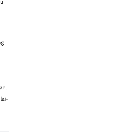
lu
ng
an.
lai-