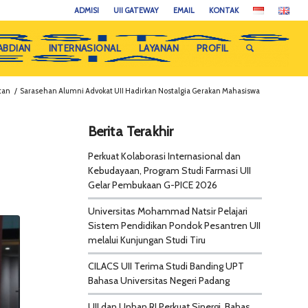
ADMISI
UII GATEWAY
EMAIL
KONTAK
ABDIAN
INTERNASIONAL
LAYANAN
PROFIL
tan
/
Sarasehan Alumni Advokat UII Hadirkan Nostalgia Gerakan Mahasiswa
Berita Terakhir
Perkuat Kolaborasi Internasional dan
Kebudayaan, Program Studi Farmasi UII
Gelar Pembukaan G-PICE 2026
Universitas Mohammad Natsir Pelajari
Sistem Pendidikan Pondok Pesantren UII
melalui Kunjungan Studi Tiru
CILACS UII Terima Studi Banding UPT
Bahasa Universitas Negeri Padang
UII dan Unhan RI Perkuat Sinergi, Bahas