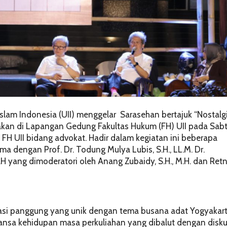
slam Indonesia (UII) menggelar Sarasehan bertajuk “Nostalg
kan di Lapangan Gedung Fakultas Hukum (FH) UII pada Sab
 FH UII bidang advokat. Hadir dalam kegiatan ini beberapa
ama dengan Prof. Dr. Todung Mulya Lubis, S.H., LL.M. Dr.
 M.H yang dimoderatori oleh Anang Zubaidy, S.H., M.H. dan Ret
si panggung yang unik dengan tema busana adat Yogyakar
nsa kehidupan masa perkuliahan yang dibalut dengan disku