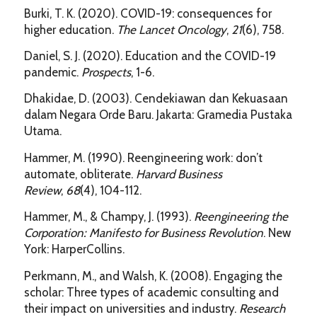
Burki, T. K. (2020). COVID-19: consequences for
higher education.
The Lancet Oncology
,
21
(6), 758.
Daniel, S. J. (2020). Education and the COVID-19
pandemic.
Prospects
, 1-6.
Dhakidae, D. (2003). Cendekiawan dan Kekuasaan
dalam Negara Orde Baru. Jakarta: Gramedia Pustaka
Utama.
Hammer, M. (1990). Reengineering work: don’t
automate, obliterate.
Harvard Business
Review
,
68
(4), 104-112.
Hammer, M., & Champy, J. (1993).
Reengineering the
Corporation: Manifesto for Business Revolution
. New
York: HarperCollins.
Perkmann, M., and Walsh, K. (2008). Engaging the
scholar: Three types of academic consulting and
their impact on universities and industry.
Research