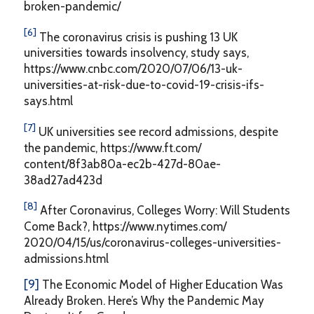
broken-pandemic/
[6]
The coronavirus crisis is pushing 13 UK
universities towards insolvency, study says,
https://www.cnbc.com/2020/07/06/13-uk-
universities-at-risk-due-to-covid-19-crisis-ifs-
says.html
[7]
UK universities see record admissions, despite
the pandemic, https://www.ft.com/
content/8f3ab80a-ec2b-427d-80ae-
38ad27ad423d
[8]
After Coronavirus, Colleges Worry: Will Students
Come Back?, https://www.nytimes.com/
2020/04/15/us/coronavirus-colleges-universities-
admissions.html
[9]
The Economic Model of Higher Education Was
Already Broken. Here’s Why the Pandemic May