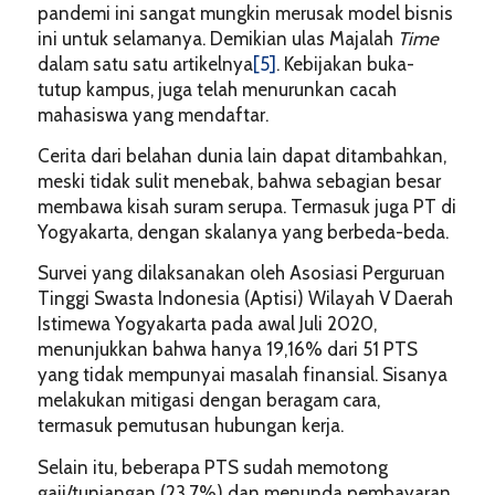
pandemi ini sangat mungkin merusak model bisnis
ini untuk selamanya. Demikian ulas Majalah
Time
dalam satu satu artikelnya
[5]
. Kebijakan buka-
tutup kampus, juga telah menurunkan cacah
mahasiswa yang mendaftar.
Cerita dari belahan dunia lain dapat ditambahkan,
meski tidak sulit menebak, bahwa sebagian besar
membawa kisah suram serupa. Termasuk juga PT di
Yogyakarta, dengan skalanya yang berbeda-beda.
Survei yang dilaksanakan oleh Asosiasi Perguruan
Tinggi Swasta Indonesia (Aptisi) Wilayah V Daerah
Istimewa Yogyakarta pada awal Juli 2020,
menunjukkan bahwa hanya 19,16% dari 51 PTS
yang tidak mempunyai masalah finansial. Sisanya
melakukan mitigasi dengan beragam cara,
termasuk pemutusan hubungan kerja.
Selain itu, beberapa PTS sudah memotong
gaji/tunjangan (23,7%) dan menunda pembayaran