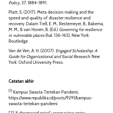
Policy
, 37, 1884-1891.
Platt, S. (2017). Meta decision making and the
speed and quality of disaster resilience and
recovery. Dalam Trell, E. M., Restemeyer, B., Bakema,
M. M., & van Hoven, B. (Ed.)
Governing for resilience
in vulnerable places
(hal. 136-165). New York:
Routledge.
Van de Ven, A. H. (2007).
Engaged Scholarship: A
Guide for Organizational and Social Research
. New
York: Oxford University Press.
Catatan akhir
[1]
Kampus Swasta Tertekan Pandemi,
https://www.republika.id/posts/9291/kampus-
swasta-tertekan-pandemi