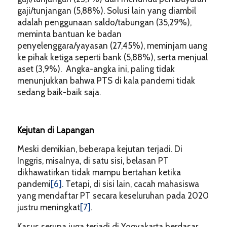
gaji/tunjangan (5,88%). Solusi lain yang diambil
adalah penggunaan saldo/tabungan (35,29%),
meminta bantuan ke badan
penyelenggara/yayasan (27,45%), meminjam uang
ke pihak ketiga seperti bank (5,88%), serta menjual
aset (3,9%). Angka-angka ini, paling tidak
menunjukkan bahwa PTS di kala pandemi tidak
sedang baik-baik saja.
Kejutan d
i Lapangan
Meski demikian, beberapa kejutan terjadi. Di
Inggris, misalnya, di satu sisi, belasan PT
dikhawatirkan tidak mampu bertahan ketika
pandemi
[6]
. Tetapi, di sisi lain, cacah mahasiswa
yang mendaftar PT secara keseluruhan pada 2020
justru meningkat
[7]
.
Kasus serupa juga terjadi di Yogyakarta berdasar