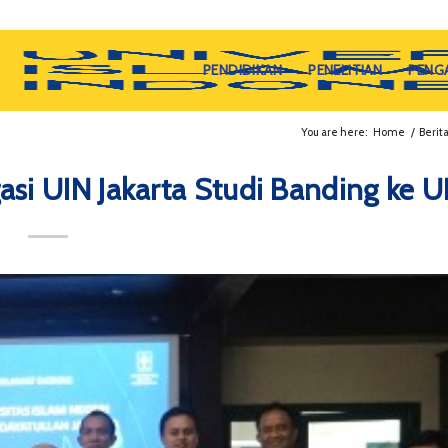
PENDIDIKAN
PENELITIAN
PENG
You are here:
Home
/
Berit
asi UIN Jakarta Studi Banding ke UI