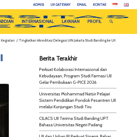
ADMISI
UII GATEWAY
EMAIL
KONTAK
ABDIAN
INTERNASIONAL
LAYANAN
PROFIL
a Kegiatan
/
Tingkatkan Akreditasi Delegasi UIN Jakarta Studi Banding ke UII
I
Berita Terakhir
Perkuat Kolaborasi Internasional dan
Kebudayaan, Program Studi Farmasi UII
Gelar Pembukaan G-PICE 2026
Universitas Mohammad Natsir Pelajari
Sistem Pendidikan Pondok Pesantren UII
melalui Kunjungan Studi Tiru
CILACS UII Terima Studi Banding UPT
Bahasa Universitas Negeri Padang
UII dan Unhan RI Perkuat Sinergi, Bahas