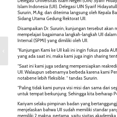
Delegasi Universitas Islam Negeri (UIN) Syarif Hida
Islam Indonesia (UII). Delegasi UIN Syarif Hidayat
Sururin, M.Ag. dan diterima langsung oleh Kepala B
Sidang Utama Gedung Rektorat UII.
Disampaikan Dr. Sururin, kunjungan tersebut akan
mempelajari bagaimana langkah-langkah UII dala
Internal (SPMI) yang dimiliki oleh UII.
Prodi PAI UII Raih
Predikat Terbaik Sistem
“Kunjungan Kami ke UII kali ini ingin fokus pada A
Penjaminan Mutu
yang ada saat ini, maka kami juga ingin sharing te
Tahun 2016
“Saat ini kami juga sedang mempersiapkan reakred
UII. Walaupun sebenarnya berbeda karena kami Per
notabene lebih fleksible. “ tandas Sururin.
“Paling tidak kami punya visi misi dan sama dari s
untuk tempat berkunjung. Sehingga kita berharap P
Kariyam selaku pimpinan badan yang bertanggungj
menjelaskan bahwa UII sudah memiliki standar 
memiliki 2 makna, pertama yaitu sivitas akademika 