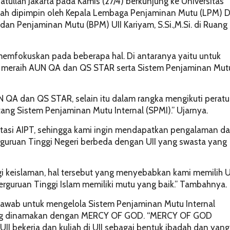
yatullah Jakarta pada Kamis (27/4) berkunjung ke Universitas
ullah dipimpin oleh Kepala Lembaga Penjaminan Mutu (LPM) D
adan Penjaminan Mutu (BPM) UII Kariyam, S.Si.,M.Si. di Ruang
 memfokuskan pada beberapa hal. Di antaranya yaitu untuk
m meraih AUN QA dan QS STAR serta Sistem Penjaminan Mut
UN QA dan QS STAR, selain itu dalam rangka mengikuti perat
ntang Sistem Penjaminan Mutu Internal (SPMI).” Ujarnya.
itasi AIPT, sehingga kami ingin mendapatkan pengalaman da
guruan Tinggi Negeri berbeda dengan UII yang swasta yang
egi keislaman, hal tersebut yang menyebabkan kami memilih U
erguruan Tinggi Islam memiliki mutu yang baik.” Tambahnya.
awab untuk mengelola Sistem Penjaminan Mutu Internal
yang dinamakan dengan MERCY OF GOD. “MERCY OF GOD
UII bekerja dan kuliah di UII sebagai bentuk ibadah dan yang