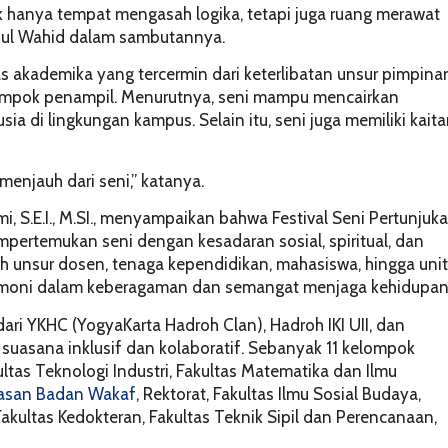
k hanya tempat mengasah logika, tetapi juga ruang merawat
athul Wahid dalam sambutannya.
as akademika yang tercermin dari keterlibatan unsur pimpina
lompok penampil. Menurutnya, seni mampu mencairkan
 di lingkungan kampus. Selain itu, seni juga memiliki kait
menjauh dari seni,” katanya.
mi, S.E.I., M.SI., menyampaikan bahwa Festival Seni Pertunjuk
pertemukan seni dengan kesadaran sosial, spiritual, dan
eh unsur dosen, tenaga kependidikan, mahasiswa, hingga unit
rmoni dalam keberagaman dan semangat menjaga kehidupan
dari YKHC (YogyaKarta Hadroh Clan), Hadroh IKI UII, dan
uasana inklusif dan kolaboratif. Sebanyak 11 kelompok
kultas Teknologi Industri, Fakultas Matematika dan Ilmu
asan Badan Wakaf
, Rektorat, Fakultas Ilmu Sosial Budaya,
Fakultas Kedokteran, Fakultas Teknik Sipil dan Perencanaan,