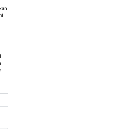
akan
ni
I
n
n