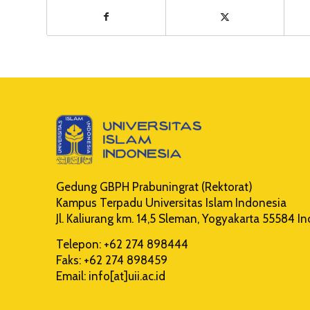
Gedung GBPH Prabuningrat (Rektorat)
Kampus Terpadu Universitas Islam Indonesia
Jl. Kaliurang km. 14,5 Sleman, Yogyakarta 55584 I
Telepon: +62 274 898444
Faks: +62 274 898459
Email: info[at]uii.ac.id