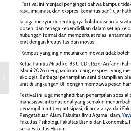
“Festival ini menjadi pengingat bahwa kampus tida
rasa, imajinasi, dan ekspresi kemanusiaan,” ujar F
Ia juga menyoroti pentingnya kolaborasi antarsivit
dosen, dan tenaga kependidikan dalam setiap ke
hubungan formal dan memperkuat relasi antarmanusia
erat dengan kreativitas dan inovasi.
“Kampus yang ingin melahirkan inovasi tidak boleh 
Ketua Panitia Milad ke-83 UII, Dr. Rizqi Anfanni Fah
JNE Content
Islami 2026 menghadirkan ruang ekspresi yang mem
Competition 2026: Ajak
ekologis. Berbagai penampilan seni ditampilkan ol
Mahasiswa UII Ubah Ide
unit di lingkungan UII dengan membawa pesan ha
Jadi Karya Bercer...
Festival ini juga menghadirkan penampilan spesial 
mahasiswa internasional yang semakin menambah s
penampil turut berpartisipasi, di antaranya dari Fa
Pengetahuan Alam, Fakultas Ilmu Agama Islam,
Yay
Fakultas Psikologi, Fakultas Bisnis dan Ekonomika, 
serta Fakultas Hukum.