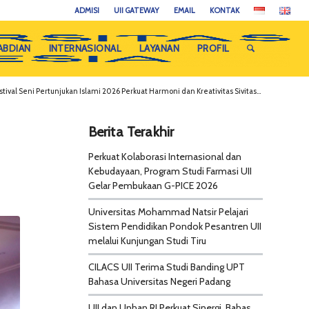
ADMISI
UII GATEWAY
EMAIL
KONTAK
ABDIAN
INTERNASIONAL
LAYANAN
PROFIL
stival Seni Pertunjukan Islami 2026 Perkuat Harmoni dan Kreativitas Sivitas...
Berita Terakhir
Perkuat Kolaborasi Internasional dan
Kebudayaan, Program Studi Farmasi UII
Gelar Pembukaan G-PICE 2026
Universitas Mohammad Natsir Pelajari
Sistem Pendidikan Pondok Pesantren UII
melalui Kunjungan Studi Tiru
CILACS UII Terima Studi Banding UPT
Bahasa Universitas Negeri Padang
UII dan Unhan RI Perkuat Sinergi, Bahas