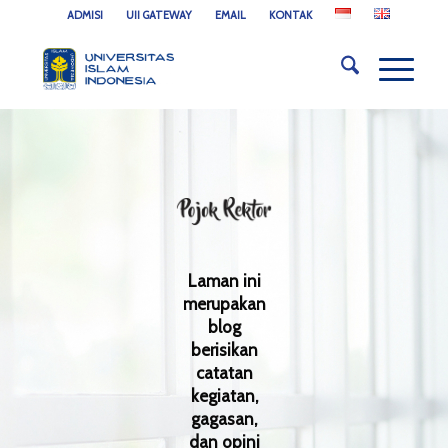
ADMISI
UII GATEWAY
EMAIL
KONTAK
Laman ini
merupakan
blog
berisikan
catatan
kegiatan,
gagasan,
dan opini