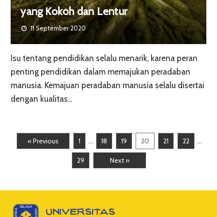
yang Kokoh dan Lentur
11 September 2020
Isu tentang pendidikan selalu menarik, karena peran
penting pendidikan dalam memajukan peradaban
manusia. Kemajuan peradaban manusia selalu disertai
dengan kualitas...
…
…
« Previous
1
18
19
20
21
22
29
Next »