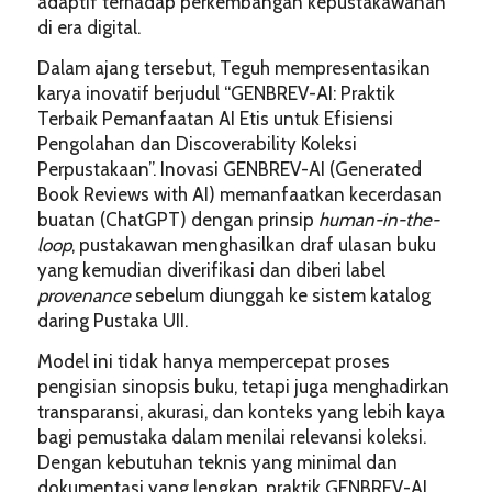
adaptif terhadap perkembangan kepustakawanan
di era digital.
Dalam ajang tersebut, Teguh mempresentasikan
karya inovatif berjudul “GENBREV-AI: Praktik
Terbaik Pemanfaatan AI Etis untuk Efisiensi
Pengolahan dan Discoverability Koleksi
Perpustakaan”. Inovasi GENBREV-AI (Generated
Book Reviews with AI) memanfaatkan kecerdasan
buatan (ChatGPT) dengan prinsip
human-in-the-
loop
, pustakawan menghasilkan draf ulasan buku
yang kemudian diverifikasi dan diberi label
provenance
sebelum diunggah ke sistem katalog
daring Pustaka UII.
Model ini tidak hanya mempercepat proses
pengisian sinopsis buku, tetapi juga menghadirkan
transparansi, akurasi, dan konteks yang lebih kaya
bagi pemustaka dalam menilai relevansi koleksi.
Dengan kebutuhan teknis yang minimal dan
dokumentasi yang lengkap, praktik GENBREV-AI