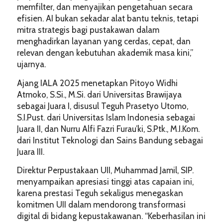
memfilter, dan menyajikan pengetahuan secara
efisien. AI bukan sekadar alat bantu teknis, tetapi
mitra strategis bagi pustakawan dalam
menghadirkan layanan yang cerdas, cepat, dan
relevan dengan kebutuhan akademik masa kini,”
ujarnya.
Ajang IALA 2025 menetapkan Pitoyo Widhi
Atmoko, S.Si., M.Si. dari Universitas Brawijaya
sebagai Juara I, disusul Teguh Prasetyo Utomo,
S.I.Pust. dari Universitas Islam Indonesia sebagai
Juara II, dan Nurru Alfi Fazri Furau’ki, S.Ptk., M.I.Kom.
dari Institut Teknologi dan Sains Bandung sebagai
Juara III.
Direktur Perpustakaan UII, Muhammad Jamil, SIP.
menyampaikan apresiasi tinggi atas capaian ini,
karena prestasi Teguh sekaligus menegaskan
komitmen UII dalam mendorong transformasi
digital di bidang kepustakawanan. “Keberhasilan ini