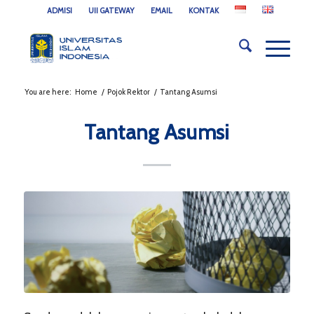
ADMISI
UII GATEWAY
EMAIL
KONTAK
You are here:
Home
/
Pojok Rektor
/
Tantang Asumsi
Tantang Asumsi