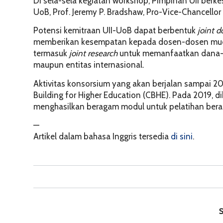
Di sela-sela kegiatan workshop, Pimpinan UII ber
UoB, Prof. Jeremy P. Bradshaw, Pro-Vice-Chancellor
Potensi kemitraan UII-UoB dapat berbentuk
joint d
memberikan kesempatan kepada dosen-dosen muda U
termasuk
joint research
untuk memanfaatkan dana-dana
maupun entitas internasional.
Aktivitas konsorsium yang akan berjalan sampai 20
Building for Higher Education (CBHE). Pada 2019, d
menghasilkan beragam modul untuk pelatihan beraga
—
Artikel dalam bahasa Inggris tersedia
di sini
.
S