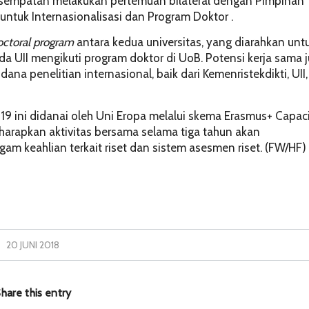
kesempatan melakukan pertemuan bilateral dengan Pimpinan
 untuk Internasionalisasi dan Program Doktor .
octoral program
antara kedua universitas, yang diarahkan unt
II mengikuti program doktor di UoB. Potensi kerja sama 
 penelitian internasional, baik dari Kemenristekdikti, UII,
19 ini didanai oleh Uni Eropa melalui skema Erasmus+ Capac
iharapkan aktivitas bersama selama tiga tahun akan
m keahlian terkait riset dan sistem asesmen riset. (FW/HF)
20 JUNI 2018
hare this entry