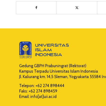
Gedung GBPH Prabuningrat (Rektorat)
Kampus Terpadu Universitas Islam Indonesia
Jl. Kaliurang km. 14,5 Sleman, Yogyakarta 55584 I
Telepon: +62 274 898444
Faks: +62 274 898459
Email: info[at]uii.ac.id