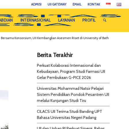
ADMISI
UII GATEWAY
EMAIL
KONTAK
ABDIAN
INTERNASIONAL
LAYANAN
PROFIL
Bersama Konsorsium, UII Kembangkan Asesmen Riset di University of Bath
Berita Terakhir
Perkuat Kolaborasi Internasional dan
Kebudayaan, Program Studi Farmasi UII
Gelar Pembukaan G-PICE 2026
Universitas Mohammad Natsir Pelajari
Sistem Pendidikan Pondok Pesantren UII
melalui Kunjungan Studi Tiru
CILACS UII Terima Studi Banding UPT
Bahasa Universitas Negeri Padang
UII dan Unhan RI Perkuat Sinergi, Bahas