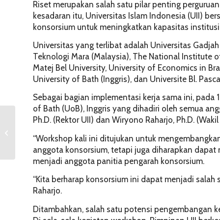
Riset merupakan salah satu pilar penting pergurua
kesadaran itu, Universitas Islam Indonesia (UII) be
konsorsium untuk meningkatkan kapasitas institusi 
Universitas yang terlibat adalah Universitas Gadjah
Teknologi Mara (Malaysia), The National Institute 
Matej Bel University, University of Economics in Br
University of Bath (Inggris), dan Universite Bl. Pasca
Sebagai bagian implementasi kerja sama ini, pada 
of Bath (UoB), Inggris yang dihadiri oleh semua ang
Ph.D. (Rektor UII) dan Wiryono Raharjo, Ph.D. (Waki
Kayu Apu Dimanfaatkan
Dalam Teknologi
“Workshop kali ini ditujukan untuk mengembangkan
Pengolahan Air
anggota konsorsium, tetapi juga diharapkan dapat m
menjadi anggota panitia pengarah konsorsium.
“Kita berharap konsorsium ini dapat menjadi salah 
Raharjo.
Ditambahkan, salah satu potensi pengembangan ker