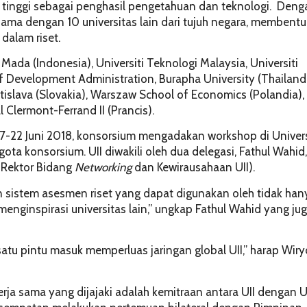
n tinggi sebagai penghasil pengetahuan dan teknologi. Deng
rsama dengan 10 universitas lain dari tujuh negara, membentu
dalam riset.
 Mada (Indonesia), Universiti Teknologi Malaysia, Universiti
of Development Administration, Burapha University (Thailand
atislava (Slovakia), Warszaw School of Economics (Polandia),
l Clermont-Ferrand II (Prancis).
17-22 Juni 2018, konsorsium mengadakan workshop di Univer
gota konsorsium. UII diwakili oleh dua delegasi, Fathul Wahid,
l Rektor Bidang
Networking
dan Kewirausahaan UII).
 sistem asesmen riset yang dapat digunakan oleh tidak han
enginspirasi universitas lain,” ungkap Fathul Wahid yang ju
satu pintu masuk memperluas jaringan global UII,” harap Wir
ja sama yang dijajaki adalah kemitraan antara UII dengan 